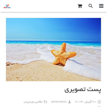
صفحه اصلی
محصولات سرما گرم
درباره ما
تماس با ما
پست تصویری
20 آوریل , 2013
anonymoux
عکاسی
,
وردپرس