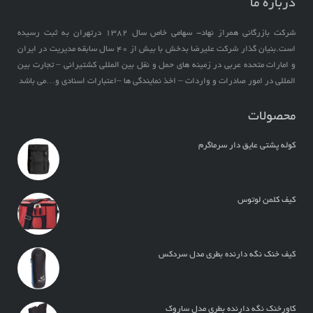
درباره ما
شرکت بازرگانی همراز نهاد- سهامی خاص سال ۱۳۸۲ درتهران به ثبت رسیده
است.بنیان گذار شرکت علیرضا بدخش با بیش از ۴۰ سال سابقه مدیریت در ایران
و امارات متحده عربی در زمینه های حمل و نقل بین المللی کشتیرانی – تجارت بین
المللی در امور صادرات و واردات – اخذ نمایندگی ها –اعتبارات اسنادی و…می باشد
محصولات
کوله پشتی عایق دار سرماگرم
کیف کلمن لوتوس
کیف خنک نگه دارنده بطری مدل سردکس
کاورخنک نگه دارنده بطری مدل ساروک