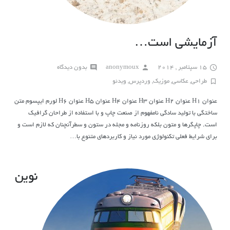
آزمایشی است…
15 سپتامبر , 2014
anonymoux
بدون دیدگاه
طراحی
,
عکاسی
,
موزیک
,
وردپرس
,
ویدئو
عنوان H1 عنوان H2 عنوان H3 عنوان H4 عنوان H5 عنوان H6 لورم ایپسوم متن
ساختگی با تولید سادگی نامفهوم از صنعت چاپ و با استفاده از طراحان گرافیک
است. چاپگرها و متون بلکه روزنامه و مجله در ستون و سطرآنچنان که لازم است و
برای شرایط فعلی تکنولوژی مورد نیاز و کاربردهای متنوع با…
نوین